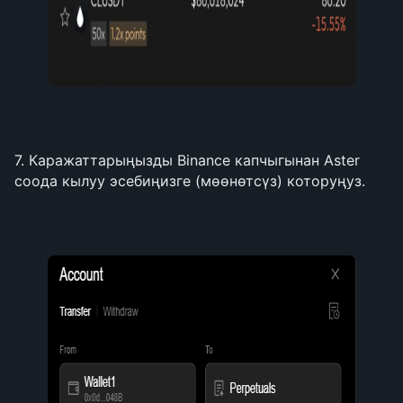
7. Каражаттарыңызды Binance капчыгынан Aster 
соода кылуу эсебиңизге (мөөнөтсүз) которуңуз.