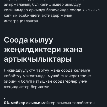
айырмаланып, бул келишимдер акылдуу 
келишимдер аркылуу блокчейнде соода кылынып, 
капчык эсебиндеги активдер менен 
интеграцияланган.
Соода кылуу 
жеңилдиктери жана 
артыкчылыктары
Ликвиддүүлүктү тартуу жана соода көлөмүн 
көбөйтүү максатында, мунай фьючерстерине 
биринчи болуп катышкан соодагерлер үчүн 
жеңилдиктер берилген:
0% мейкер акысы:
 мейкер акысын төлөбөстөн 