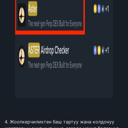
4. Жоопкерчиликтен баш тартуу жана колдонуу 