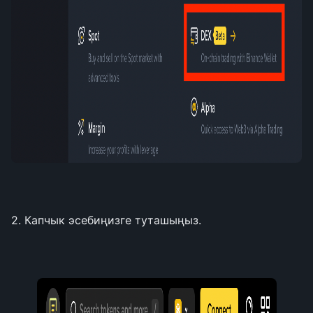
2. Капчык эсебиңизге туташыңыз.