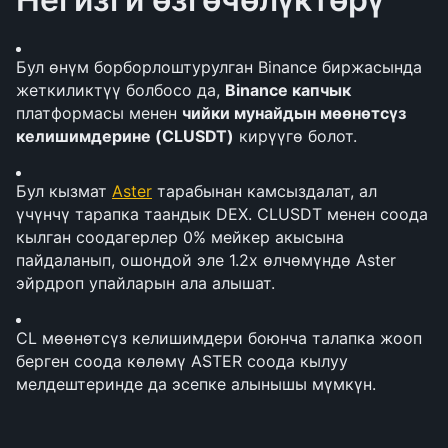
Бул өнүм борборлоштурулган Binance биржасында 
жеткиликтүү болбосо да, 
Binance капчык
платформасы менен 
чийки мунайдын мөөнөтсүз 
келишимдерине (CLUSDT)
 кирүүгө болот.
Бул кызмат 
Aster
 тарабынан камсыздалат, ал 
үчүнчү тарапка таандык DEX. CLUSDT менен соода 
кылган соодагерлер 0% мейкер акысына 
пайдаланып, ошондой эле 1.2x өлчөмүндө Aster 
эйрдроп упайларын ала алышат.
CL мөөнөтсүз келишимдери боюнча талапка жооп 
берген соода көлөмү ASTER соода кылуу 
мелдештеринде да эсепке алынышы мүмкүн.