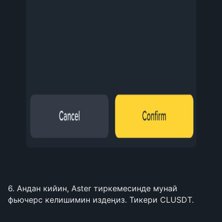
6. Андан кийин, Aster тиркемесинде мунай 
фьючерс келишимин издеңиз. Тикери CLUSDT.