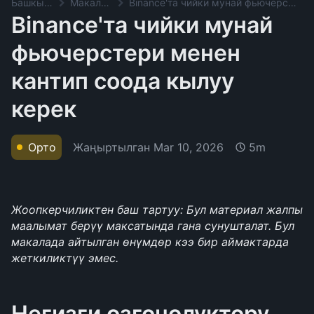
Башкы баракча
Макалалар
Binance'та чийки мунай фьючерстери менен кантип соода кылуу керек
Binance'та чийки мунай
фьючерстери менен
кантип соода кылуу
керек
Жаңыртылган
Mar 10, 2026
Орто
5m
Жоопкерчиликтен баш тартуу: Бул материал жалпы 
маалымат берүү максатында гана сунушталат. Бул 
макалада айтылган өнүмдөр кээ бир аймактарда 
жеткиликтүү эмес.
Негизги өзгөчөлүктөрү