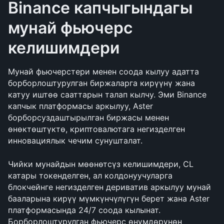
Binance капчыгындагы 
мунай фьючерс 
келишимдери
Мунай фьючерстери менен соода кылуу адатта 
борборлоштурулган биржаларга кирүүнү жана 
катуу иштөө сааттарын талап кылчу. Эми Binance 
капчык платформасы аркылуу, Aster 
борборсуздаштырылган биржасы менен 
өнөктөштүктө, криптовалютага негизделген 
инновациялык чечим сунушталат.
Чийки мунайдын мөөнөтсүз келишимдери, CL 
катары токенделген, ал колдонуучуларга 
блокчейнге негизделген дериватив аркылуу мунай 
бааларына кирүү мүмкүнчүлүгүн берет жана Aster 
платформасында 24/7 соода кылынат. 
Борборлоштурулган фьючерс өнүмдөрүнөн 