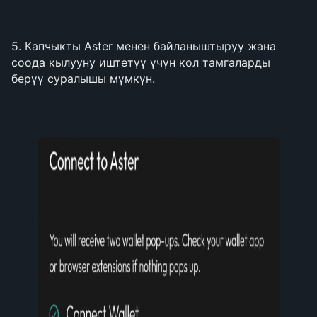
5. Капчыкты Aster менен байланыштыруу жана 
соода кылууну иштетүү үчүн кол тамгаларды 
берүү суралышы мүмкүн.