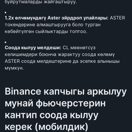
буйрутмаларды жайгаштыруу.
1.2x өлчөмүндөгү Aster эйрдроп упайлары:
 ASTER 
токендерине алмаштырууга боло турган 
көбөйтүлгөн сыйлыктарды топтоо.
Соода кылуу мелдеши:
 CL мөөнөтсүз 
келишимдери боюнча жарактуу соода көлөмү 
ASTER соода мелдештерине да эсепке алынышы 
мүмкүн.
Binance капчыгы аркылуу 
мунай фьючерстерин 
кантип соода кылуу 
керек (мобилдик)