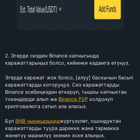
2. Эгерде сиздин Binance капчыгында 
каражаттарыңыз болсо, кийинки кадамга өтүңүз.
Эгерде каражат жок болсо, [алуу] баскычын басып 
каражаттарды которуңуз. Сиз каражаттарды 
Binance эсебиңизден өткөрүп, тышкы капчыктан 
токендерди алып же 
Binance P2P
 колдонуп 
криптовалюта сатып ала аласыз.
Бул 
BNB чынжырында
жүргүзүлөт, ошондуктан 
каражаттарды туура дарекке жана тармакка 
жөнөтүү маанилүү экенин эске алыңыз.