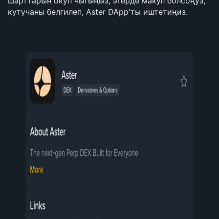
шарттарын окуп чыгыңыз, эгерде макул болсоңуз, 
кутучаны белгилеп, Aster DApp'ты иштетиңиз.