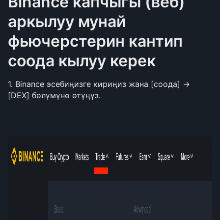
Binance капчыгы (веб) 
аркылуу мунай 
фьючерстерин кантип 
соода кылуу керек
1. Binance эсебиңизге кириңиз жана [соода] → 
[DEX] бөлүмүнө өтүңүз.