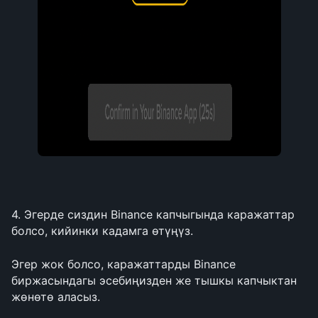
4. Эгерде сиздин Binance капчыгында каражаттар 
болсо, кийинки кадамга өтүңүз.
Эгер жок болсо, каражаттарды Binance 
биржасындагы эсебиңизден же тышкы капчыктан 
жөнөтө аласыз.