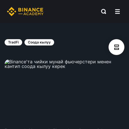
TradFi
Соода кылуу