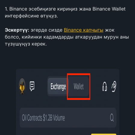
1. Binance эсебиңизге кириңиз жана Binance Wallet 
интерфейсине өтүңүз.
Эскертүү:
 эгерде сизде 
Binance капчыгы
 жок 
болсо, кийинки кадамдарды аткаруудан мурун аны 
түзүшүңүз керек.