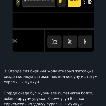
3. Эгерде сиз биринчи жолу аткарып жатсаңыз, 
сизден коопсуз автоматтык кол коюуну иштетүү 
суралышы мүмкүн.
Эгерде сизде бул мурун эле иштетилген болсо, 
вебке кирүүнү уруксат берүү үчүн Binance 
тиркемесин колдонуу суралышы мүмкүн.