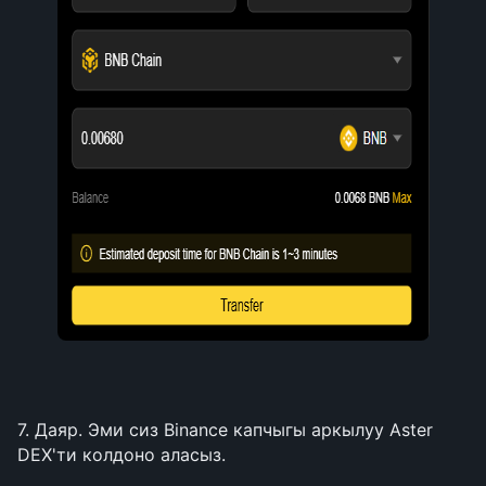
7. Даяр. Эми сиз Binance капчыгы аркылуу Aster 
DEX'ти колдоно аласыз.