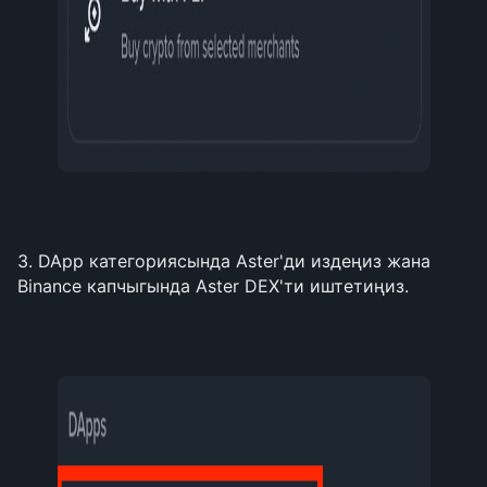
3. DApp категориясында Aster'ди издеңиз жана 
Binance капчыгында Aster DEX'ти иштетиңиз.