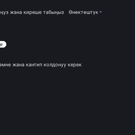
ңүз жана киреше табыңыз
Өнөктөштүк
ор