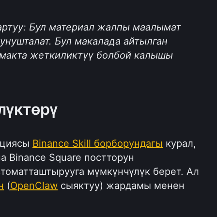
ртуу: Бул материал жалпы маалымат 
унушталат. Бул макалада айтылган 
макта жеткиликтүү болбой калышы 
лүктөрү
кциясы 
Binance Skill борборундагы
 курал, 
а Binance Square постторун 
томатташтырууга мүмкүнчүлүк берет. Ал 
н
 (
OpenClaw
 сыяктуу) жардамы менен 