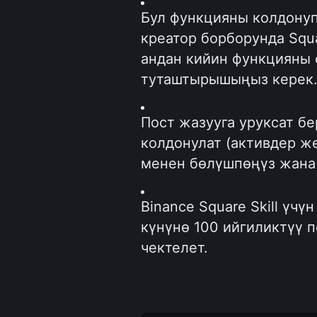
Бул функцияны колдонуп 
креатор борборунда Squa
андан кийин функцияны о
туташтырышыңыз керек
Пост жазууга уруксат бе
колдонулат (активдер же
менен бөлүшпөңүз жана
Binance Square Skill үчүн
күнүнө 100 ийгиликтүү п
чектелет.