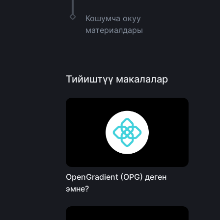
Кошумча окуу
материалдары
Тийиштүү макалалар
OpenGradient (OPG) деген
эмне?