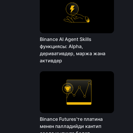
Binance AI Agent Skills
функциясы: Alpha,
деривативдер, маржа жана
активдер
Binance Futures'те платина
менен палладийди кантип