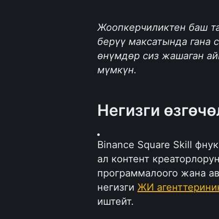
Жоопкерчиликтен баш та
берүү максатында гана с
өнүмдөр сиз жашаган ай
мүмкүн.
Негизги өзгөчө
Binance Square Skill фну
ал контент креаторлорун
программалоого жана ав
негизги 
ЖИ агенттерини
иштейт.