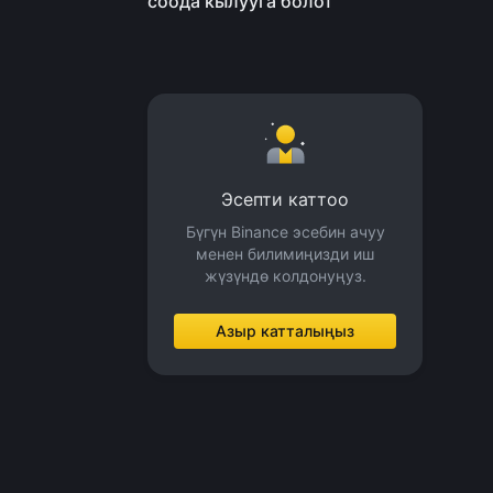
соода кылууга болот
Эсепти каттоо
Бүгүн Binance эсебин ачуу
менен билимиңизди иш
жүзүндө колдонуңуз.
Азыр катталыңыз