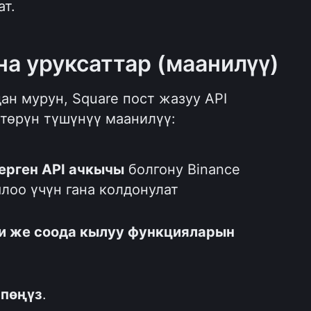
ат.
а уруксаттар (маанилүү)
н мурун, Square пост жазуу API 
төрүн түшүнүү маанилүү:
ерген API ачкычы
 болгону Binance 
лоо үчүн гана колдонулат
и же соода кылуу функцияларын 
шпөңүз
.