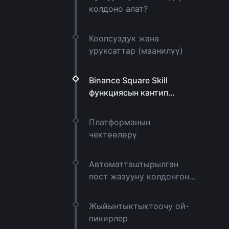
колдоно алат?
Коопсуздук жана
уруксаттар (маанилүү)
Binance Square Skill
функциясын кантип
колдонуу керек
Платформанын
чектөөлөрү
Автоматташтырылган
пост жазууну колдонгон
креаторлор үчүн мыкты
иш жүзүндөгү аракеттер
Жыйынтыктыктоочу ой-
пикирлер