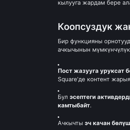
кылууга жардам бере ал
Коопсуздук жан
Бир функцияны орнотууда
ачкычынын мүмкүнчүлүк
Пост жазууга уруксат б
Square'де контент жарыя
Бул 
эсептеги активдерд
камтыбайт
.
Ачкычты 
эч качан бөлү