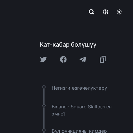
Кат-кабар бөлүшүү
Негизги өзгөчөлүктөрү
Binance Square Skill деген
эмне?
Бул функцияны кимдер