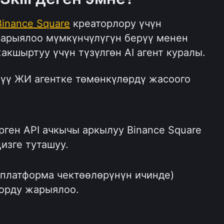
Binance Square
 креаторлору үчүн 
арыялоо мүмкүнчүлүгүн берүү менен 
кшыртуу үчүн түзүлгөн AI агент куралы.
үү ЖИ агентке төмөнкүлөрдү жасоого 
рген API ачкычы аркылуу Binance Square 
изге туташуу.
(платформа чектөөлөрүнүн ичинде) 
орду жарыялоо.