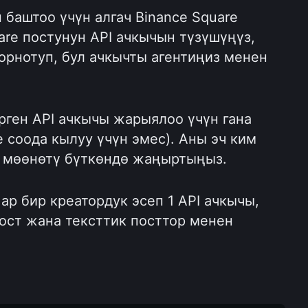
баштоо үчүн алгач Binance Square 
re постунун API ачкычын түзүшүңүз, 
рнотуп, бул ачкычты агентиңиз менен 
.
рген API ачкычы жарыялоо үчүн гана 
 соода кылуу үчүн эмес). Аны эч ким 
 мөөнөтү бүткөндө жаңыртыңыз.
 ар бир креатордук эсеп 1 API ачкычы, 
ост жана тексттик посттор менен 