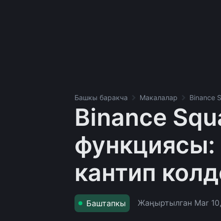
Башкы баракча
Макалалар
Binance 
Binance Squa
функциясы:
кантип колд
Жаңыртылган
Mar 10
Баштапкы