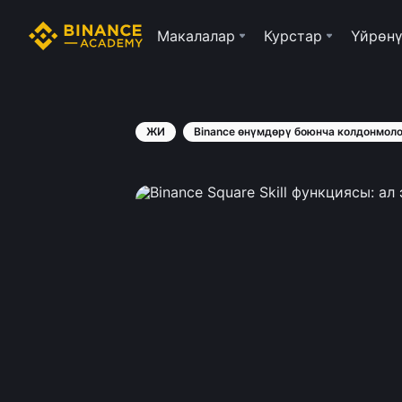
Макалалар
Курстар
Үйрөнү
ЖИ
Binance өнүмдөрү боюнча колдонмол