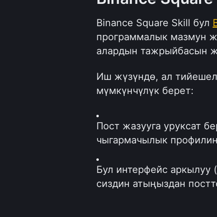
Binance Square Skill бул 
программалык мазмун ж
алардын тажрыйбасын жа
Иш жүзүндө, ал тийешел
мүмкүнчүлүк берет:
Пост жазууга уруксат бе
чыгармачылык профилиң
Бул интерфейс аркылуу 
сиздин атыңыздан постт