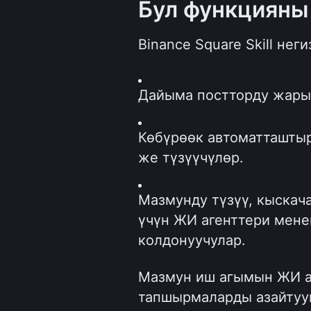
Бул функцияны
Binance Square Skill нег
Дайыма постторду жарыя
Көбүрөөк автоматташтыр
же түзүүчүлөр.
Мазмунду түзүү, кыскача
үчүн ЖИ агенттери мене
колдонуучулар.
Мазмун иш агымын ЖИ аг
тапшырмаларды азайтуу