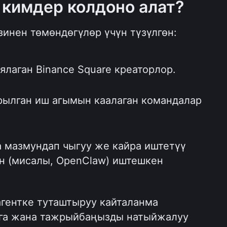
 кимдер колдоно алат?
изинен төмөндөгүлөр үчүн түзүлгөн:
лаган Binance Square креаторлор.
ылган иш агымын каалаган командалар 
 мазмундап чыгуу же кайра иштетүү 
н (мисалы, OpenClaw) иштешкен 
ентке туташтыруу кайталанма 
га жана тажрыйбаңызды натыйжалуу 