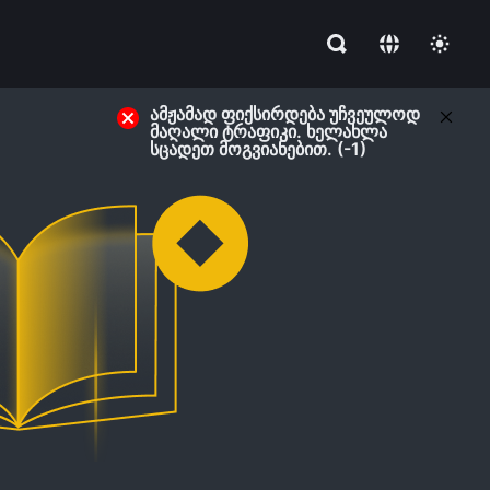
ამჟამად ფიქსირდება უჩვეულოდ
მაღალი ტრაფიკი. ხელახლა
სცადეთ მოგვიანებით. (-1)