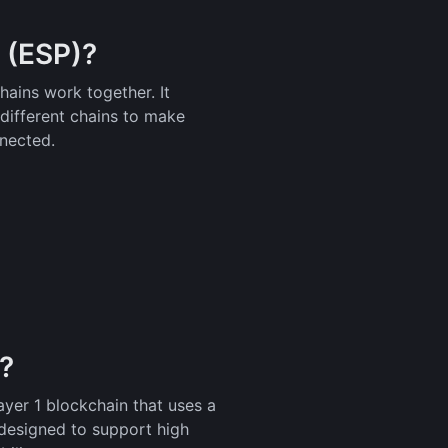
 (ESP)?
ains work together. It
different chains to make
nected.
)?
yer 1 blockchain that uses a
esigned to support high