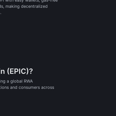
i with easy wallets, gas-free
s, making decentralized
.
in (EPIC)?
ding a global RWA
tutions and consumers across