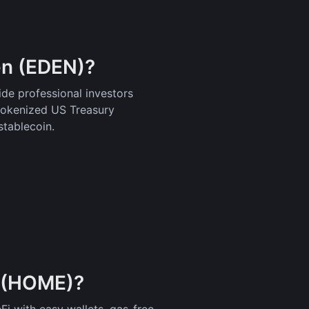
n (EDEN)?
de professional investors
tokenized US Treasury
stablecoin.
p (HOME)?