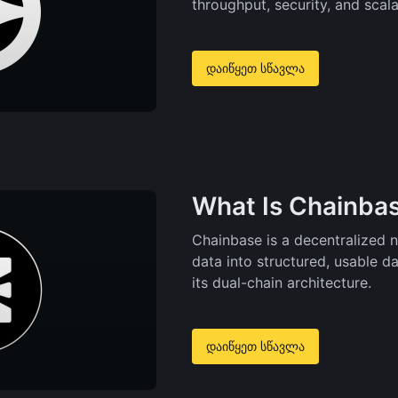
throughput, security, and scalab
დაიწყეთ სწავლა
What Is Chainbas
Chainbase is a decentralized 
data into structured, usable d
its dual-chain architecture.
დაიწყეთ სწავლა