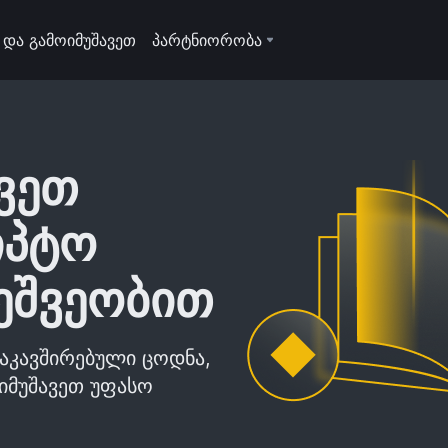
 და გამოიმუშავეთ
პარტნიორობა
ვეთ
იპტო
ეშვეობით
აკავშირებული ცოდნა,
ოიმუშავეთ უფასო