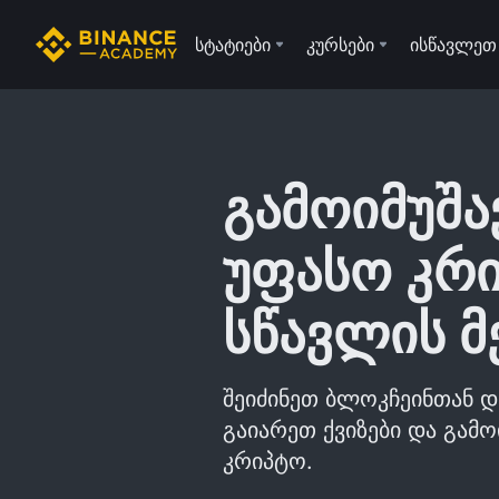
სტატიები
კურსები
ისწავლეთ
გამოიმუშა
უფასო კრ
სწავლის მ
შეიძინეთ ბლოკჩეინთან დ
გაიარეთ ქვიზები და გამ
კრიპტო.