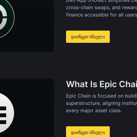
Defi App (HOME) simplifies DeF
cross-chain swaps, and reward
finance accessible for all users
დაიწყეთ სწავლა
What Is Epic Cha
Epic Chain is focused on buil
superstructure, aligning insti
every major asset class.
დაიწყეთ სწავლა