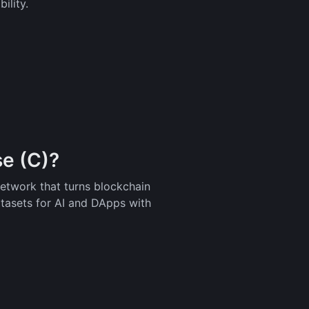
ility.
e (C)?
network that turns blockchain
atasets for AI and DApps with