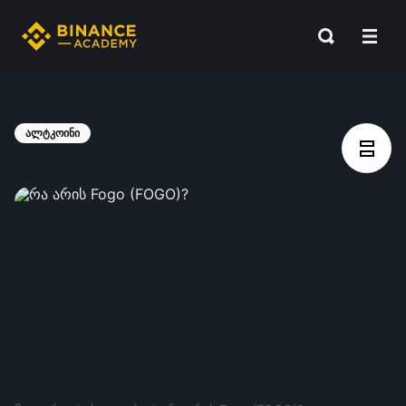
ალტკოინი