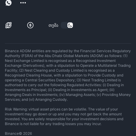
თემა
Binance ADGM entities are regulated by the Financial Services Regulatory
Authority (FSRA) of the Abu Dhabi Global Markets (ADGM) as follows: (1)
Nest Exchange Limited is recognised as a Recognised Investment
Exchange (Derivatives), with a stipulation to Operate a Multilateral Trading
Facility; (2) Nest Clearing and Custody Limited is recognised as a
Recognised Clearing House, with a stipulation to Provide Custody and
operating a Central Securities Depository; (3) Nest Trading Limited is
authorised to carry out the following Regulated Activities: (i) Dealing in
Investments as Principal; (ii) Dealing in Investments as Agent; (iii)
Arranging Deals in Investments; (iv) Managing Assets; (v) Providing Money
Services; and (vi) Arranging Custody.
Risk Warning: virtual asset prices can be volatile. The value of your
investment may go down or up and you may not get back the amount
invested. You are solely responsible for your investment decisions and
Binance is not liable for any trading losses you may incur.
Binance
©
2026